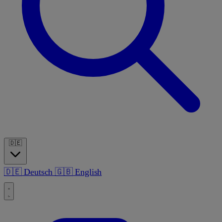
🇩🇪
🇩🇪
Deutsch
🇬🇧
English