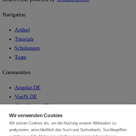
Navigation
Artikel
Tutorials
Schulungen
Team
Communities
Angular.DE
VueJS.DE
CloudNative.EU
Workshops.DE
Wir verwenden Cookies
AI-Automation-Engineers.de
Wir setzen Cookies ein, um die Nutzung unserer Webseiten zu
analysieren, einschließlich des Such und Surfverlaufs, Suchbegriffen