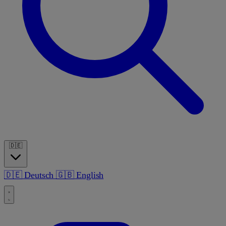
🇩🇪
🇩🇪
Deutsch
🇬🇧
English