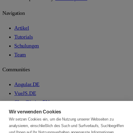
Navigation
Artikel
Tutorials
Schulungen
Team
Communities
Angular.DE
VueJS.DE
CloudNative.EU
Workshops.DE
Wir verwenden Cookies
AI-Automation-Engineers.de
Wir setzen Cookies ein, um die Nutzung unserer Webseiten zu
analysieren, einschließlich des Such und Surfverlaufs, Suchbegriffen
und Ihnen auf Ihr Nutzungsverhalten angepasste Informationen