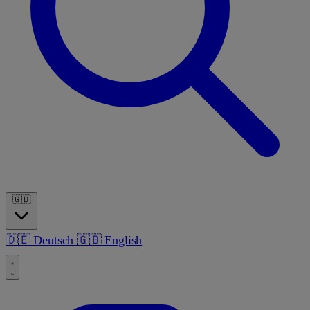
🇬🇧
🇩🇪
Deutsch
🇬🇧
English